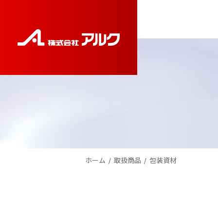
コ
ナ
ン
ビ
テ
ゲ
ン
ー
ツ
シ
へ
ョ
ス
ン
キ
に
ッ
移
プ
動
ホーム
取扱商品
包装資材