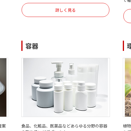
で
詳しく見る
容器
提案
食品、化粧品、医薬品などあらゆる分野の容器
植