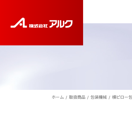
コ
ナ
ン
ビ
テ
ゲ
ン
ー
ツ
シ
へ
ョ
ス
ン
キ
に
ッ
移
プ
動
ホーム
取扱商品
包装機械
横ピロー