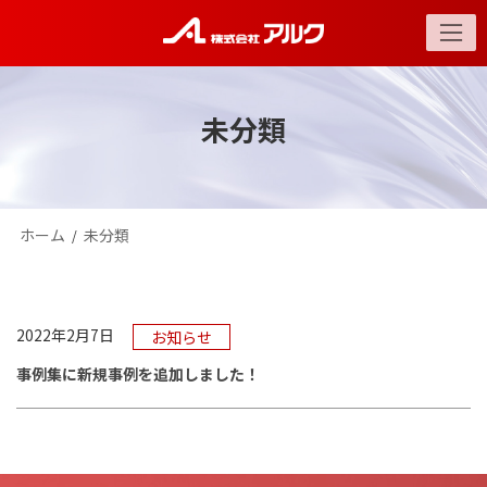
コ
ナ
ン
ビ
テ
ゲ
ン
ー
ツ
シ
未分類
へ
ョ
ス
ン
キ
に
ッ
移
プ
動
ホーム
未分類
2022年2月7日
お知らせ
事例集に新規事例を追加しました！