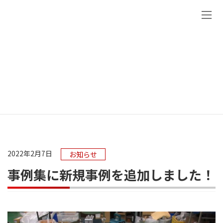
コ
ナ
ン
ビ
テ
ゲ
ン
ー
ツ
シ
お知らせ
へ
ョ
ス
ン
キ
に
ッ
移
プ
動
ホーム
お知らせ
事例集に新規事例を追加しました！
2022年2月7日
お知らせ
事例集に新規事例を追加しました！